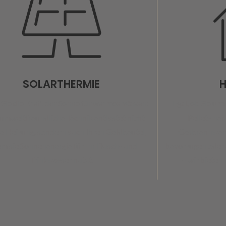
SOLARTHERMIE
H
Sie die Kraft der Sonne für warmes Wasser.
Egal, ob Sie u
umweltfreundliche Technik entlastet nicht
Pellets hei
re Heizung, sondern auch Ihren Geldbeutel,
Gasbrennwert
em sie Sonnenenergie für Ihr Dusch- und
bevorzugen oder 
Trinkwasser nutzt.
– wir bieten