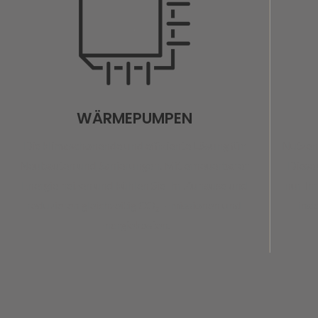
WÄRMEPUMPEN
Nutzen 
Die klimaschonende und effiziente Lösung für
Diese 
Neubauten und Sanierungen. Mit erneuerbarer
nur Ih
Energie heizen und kühlen Sie Ihr Zuhause und
ind
reduzieren gleichzeitig CO₂-Emissionen und
Energiekosten.