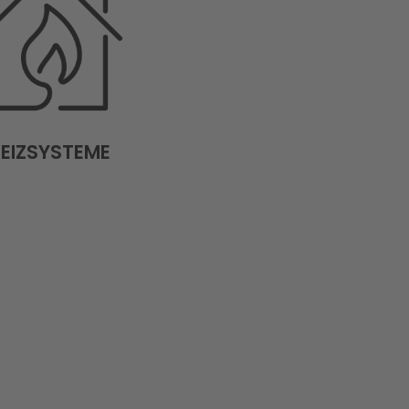
EIZSYSTEME
mweltbewusst mit CO₂-neutralen
zen möchten, eine effiziente
technik für größere Gebäude
auf bewährte Ölheizungen setzen
 maßgeschneiderte Lösungen.