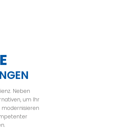
E
NGEN
zienz. Neben
nativen, um Ihr
, modernisieren
ompetenter
en.