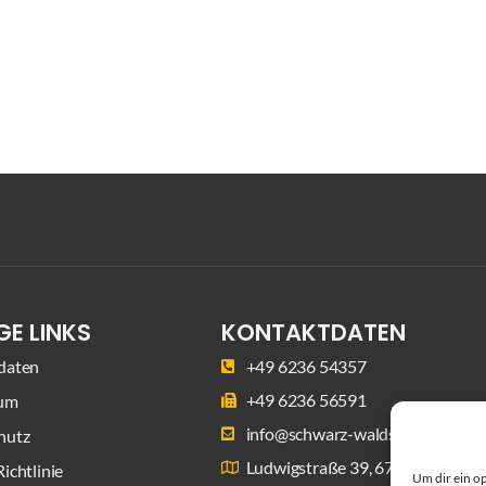
GE LINKS
KONTAKTDATEN
daten
+49 6236 54357
+49 6236 56591
um
info@schwarz-waldsee.de
hutz
Ludwigstraße 39, 67165 Waldse
ichtlinie
Um dir ein o