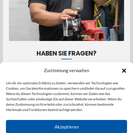
HABEN SIE FRAGEN?
Wir sind für Sie da!
Zustimmung verwalten
Kontaktieren Sie uns für individuelle Beratung und
professionelle Unterstützung bei Ihren Projekten.
Um dir ein optimales Erlebnis zu bieten, verwenden wir Technologien wie
Cookies, um Geräteinformationen zu speichern und/oder darauf zuzugreifen.
Wenn du diesen Technologien zustimmst, können wir Daten wie das
Kontaktinformationen >>
Surfverhalten oder eindeutige IDs auf dieser Website verarbeiten. Wenn du
deine Zustimmung nicht erteilst oder zurückziehst, können bestimmte
Merkmale und Funktionen beeinträchtigt werden.
Akzeptieren