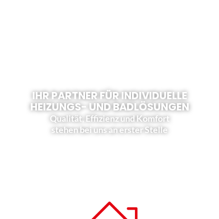
IHR PARTNER FÜR INDIVIDUELLE
HEIZUNGS- UND BADLÖSUNGEN
Qualität, Effizienz und Komfort
stehen bei uns an erster Stelle